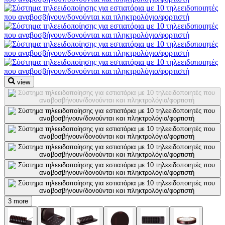
view
3 more