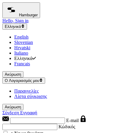
Hamburger
Hello, Sign in
Ελληνικά
English
Slovenian
Hrvatski
Italiano
Ελληνικά
Français
Ακύρωση
Ο Λογαριασμός μου
Παραγγελίες
Λίστα σύγκρισης
Ακύρωση
Σύνδεση
Εγγραφή
E-mail
Κώδικός