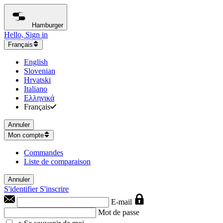
Hamburger
Hello, Sign in
Français
English
Slovenian
Hrvatski
Italiano
Ελληνικά
Français
Annuler
Mon compte
Commandes
Liste de comparaison
Annuler
S'identifier
S'inscrire
E-mail
Mot de passe