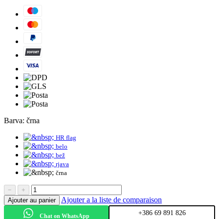
Barva:
črna
HR flag
belo
bež
rjava
črna
−
+
Ajouter a la liste de comparaison
Ajouter au panier
+386 69 891 826
Chat on WhatsApp