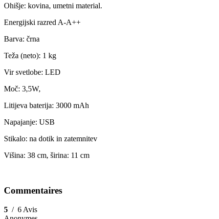
Ohišje: kovina, umetni material.
Energijski razred A-A++
Barva: črna
Teža (neto): 1 kg
Vir svetlobe: LED
Moč: 3,5W,
Litijeva baterija: 3000 mAh
Napajanje: USB
Stikalo: na dotik in zatemnitev
Višina: 38 cm, širina: 11 cm
Commentaires
5
/
6 Avis
Anonymes