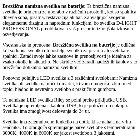
Brezžična namizna svetilka na baterije
: Ta brezžična namizna
svetilka je primerna za uporabo v različnih prostorih, kot so spalnica,
dnevna soba, pisarna, restavracija ali bar. Zahvaljujoč svojemu
elegantnemu dizajnu in naprednim funkcijam, bo svetilka D-LIGHT
PROFESSIONAL preoblikovala vaš prostor in izboljšala izkušnjo
osvetljevanja.
Vsestranska in prenosna:
Brezžična svetilka na baterije
je odlična
kot sodobna svetilka ob postelji, svetilka za pisarno ali svetilka v
spalnici. Zaradi svoje lahke zasnove in prenosljivosti je idealna za
vsako okolje in situacijo. Ne skrbite več zaradi nadležnih kablov s to
brezžično dotikalno namizno svetilko!
Ponovno polnljiva LED svetilka z 3 različnimi svetlobami: Namizna
svetilka ali svetilka na nočni omarici, ki vam omogoča izbiro med
toplo, hladno in nevtralno svetlobo s praktičnim gumbom.
Ta namizna LED svetilka Riley se polni preko priključka USB.
Svetilka je opremljena s kablom USB, ki je priložen ob nakupu.
Svetilka ima zmogljivost delovanja do 24 ur.
Svetilka ima zatemnitveno funkcijo na dotik, ki se nahaja na vrhu
senčnika. To omogoča spreminjanje barve svetlobe s temperaturami
3000K, 4000K in 6000K ter jakost svetlobe z 3 jakostmi.