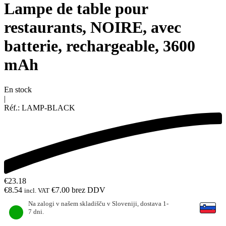
Lampe de table pour
restaurants, NOIRE, avec
batterie, rechargeable, 3600
mAh
En stock
|
Réf.:
LAMP-BLACK
€
23.18
€
8.54
€
7.00
brez DDV
incl. VAT
Na zalogi v našem skladišču v Sloveniji, dostava 1-
7 dni.