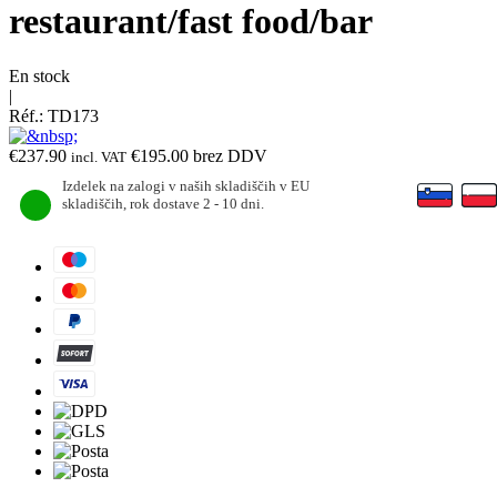
restaurant/fast food/bar
En stock
|
Réf.:
TD173
€
237.90
€
195.00
brez DDV
incl. VAT
Izdelek na zalogi v naših skladiščih v EU
skladiščih, rok dostave 2 - 10 dni.