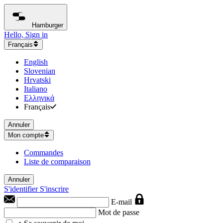
Hamburger
Hello, Sign in
Français
English
Slovenian
Hrvatski
Italiano
Ελληνικά
Français
Annuler
Mon compte
Commandes
Liste de comparaison
Annuler
S'identifier
S'inscrire
E-mail
Mot de passe