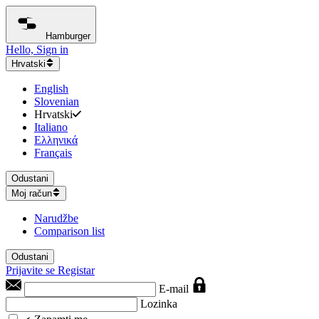
Hamburger
Hello, Sign in
Hrvatski
English
Slovenian
Hrvatski
Italiano
Ελληνικά
Français
Odustani
Moj račun
Narudžbe
Comparison list
Odustani
Prijavite se
Registar
E-mail
Lozinka