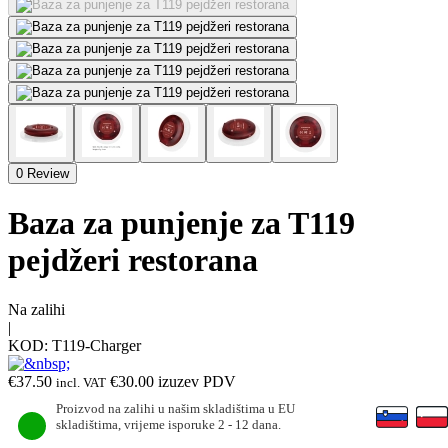
0 Review
Baza za punjenje za T119
pejdžeri restorana
Na zalihi
|
KOD:
T119-Charger
€
37.50
€
30.00
izuzev PDV
incl. VAT
Proizvod na zalihi u našim skladištima u EU
skladištima, vrijeme isporuke 2 - 12 dana.