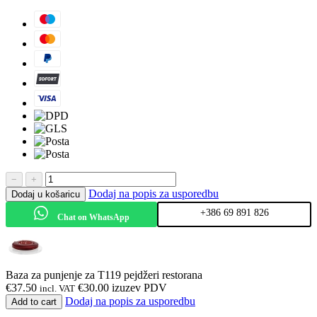
−
+
Dodaj na popis za usporedbu
Dodaj u košaricu
+386 69 891 826
Chat on WhatsApp
Baza za punjenje za T119 pejdžeri restorana
€
37.50
€
30.00
izuzev PDV
incl. VAT
Dodaj na popis za usporedbu
Add to cart