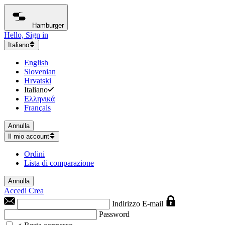
Hamburger
Hello, Sign in
Italiano
English
Slovenian
Hrvatski
Italiano
Ελληνικά
Français
Annulla
Il mio account
Ordini
Lista di comparazione
Annulla
Accedi
Crea
Indirizzo E-mail
Password