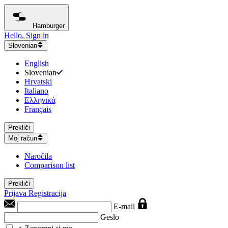
Hamburger
Hello, Sign in
Slovenian
English
Slovenian
Hrvatski
Italiano
Ελληνικά
Français
Prekliči
Moj račun
Naročila
Comparison list
Prekliči
Prijava
Registracija
E-mail
Geslo