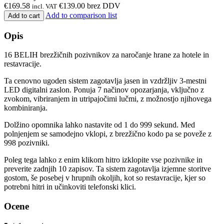
€
169.58
€
139.00
brez DDV
incl. VAT
Add to comparison list
Add to cart
Opis
16 BELIH brezžičnih pozivnikov za naročanje hrane za hotele in
restavracije.
Ta cenovno ugoden sistem zagotavlja jasen in vzdržljiv 3-mestni
LED digitalni zaslon. Ponuja 7 načinov opozarjanja, vključno z
zvokom, vibriranjem in utripajočimi lučmi, z možnostjo njihovega
kombiniranja.
Dolžino opomnika lahko nastavite od 1 do 999 sekund. Med
polnjenjem se samodejno vklopi, z brezžično kodo pa se poveže z
998 pozivniki.
Poleg tega lahko z enim klikom hitro izklopite vse pozivnike in
preverite zadnjih 10 zapisov. Ta sistem zagotavlja izjemne storitve
gostom, še posebej v hrupnih okoljih, kot so restavracije, kjer so
potrebni hitri in učinkoviti telefonski klici.
Ocene