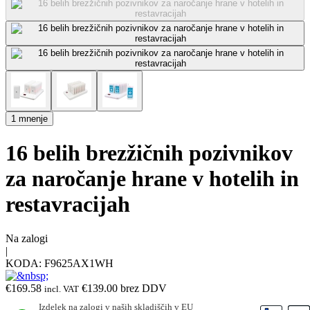
1 mnenje
16 belih brezžičnih pozivnikov
za naročanje hrane v hotelih in
restavracijah
Na zalogi
|
KODA:
F9625AX1WH
€
169.58
€
139.00
brez DDV
incl. VAT
Izdelek na zalogi v naših skladiščih v EU