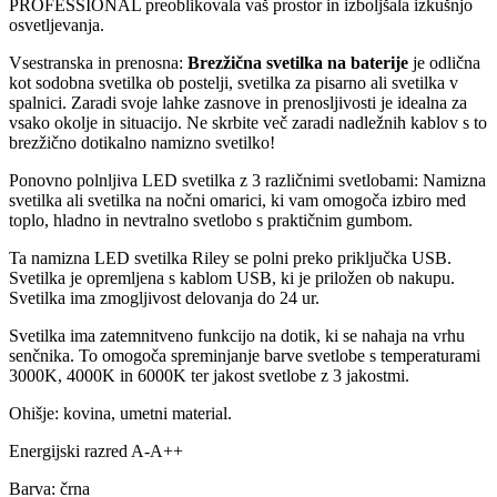
PROFESSIONAL preoblikovala vaš prostor in izboljšala izkušnjo
osvetljevanja.
Vsestranska in prenosna:
Brezžična svetilka na baterije
je odlična
kot sodobna svetilka ob postelji, svetilka za pisarno ali svetilka v
spalnici. Zaradi svoje lahke zasnove in prenosljivosti je idealna za
vsako okolje in situacijo. Ne skrbite več zaradi nadležnih kablov s to
brezžično dotikalno namizno svetilko!
Ponovno polnljiva LED svetilka z 3 različnimi svetlobami: Namizna
svetilka ali svetilka na nočni omarici, ki vam omogoča izbiro med
toplo, hladno in nevtralno svetlobo s praktičnim gumbom.
Ta namizna LED svetilka Riley se polni preko priključka USB.
Svetilka je opremljena s kablom USB, ki je priložen ob nakupu.
Svetilka ima zmogljivost delovanja do 24 ur.
Svetilka ima zatemnitveno funkcijo na dotik, ki se nahaja na vrhu
senčnika. To omogoča spreminjanje barve svetlobe s temperaturami
3000K, 4000K in 6000K ter jakost svetlobe z 3 jakostmi.
Ohišje: kovina, umetni material.
Energijski razred A-A++
Barva: črna