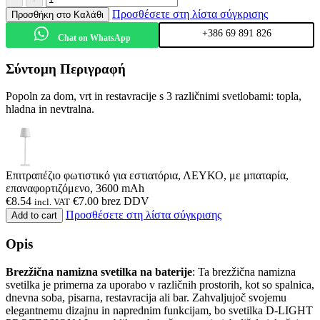
Προσθέσετε στη λίστα σύγκρισης
Προσθήκη στο Καλάθι
+386 69 891 826
Chat on WhatsApp
Σύντομη Περιγραφή
Popoln za dom, vrt in restavracije s 3 različnimi svetlobami: topla,
hladna in nevtralna.
Επιτραπέζιο φωτιστικό για εστιατόρια, ΛΕΥΚΟ, με μπαταρία,
επαναφορτιζόμενο, 3600 mAh
€
8.54
€
7.00
brez DDV
incl. VAT
Προσθέσετε στη λίστα σύγκρισης
Add to cart
Opis
Brezžična namizna svetilka na baterije
: Ta brezžična namizna
svetilka je primerna za uporabo v različnih prostorih, kot so spalnica,
dnevna soba, pisarna, restavracija ali bar. Zahvaljujoč svojemu
elegantnemu dizajnu in naprednim funkcijam, bo svetilka D-LIGHT