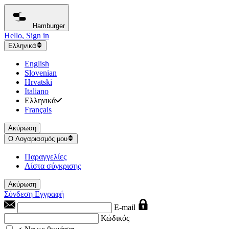
Hamburger
Hello, Sign in
Ελληνικά
English
Slovenian
Hrvatski
Italiano
Ελληνικά
Français
Ακύρωση
Ο Λογαριασμός μου
Παραγγελίες
Λίστα σύγκρισης
Ακύρωση
Σύνδεση
Εγγραφή
E-mail
Κώδικός