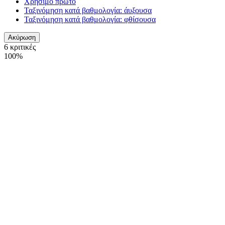
Χρήσιμο πρώτο
Ταξινόμηση κατά βαθμολογία: άυξουσα
Ταξινόμηση κατά βαθμολογία: φθίσουσα
Ακύρωση
6 κριτικές
100%