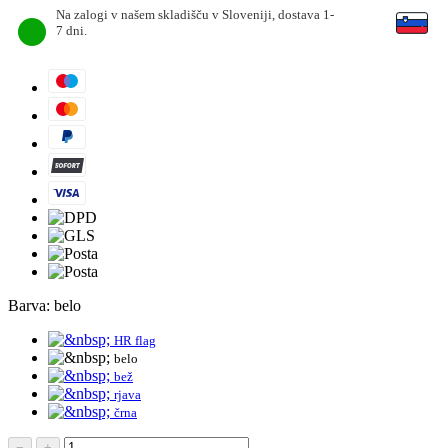
Na zalogi v našem skladišču v Sloveniji, dostava 1-
7 dni.
Barva:
belo
HR flag
belo
bež
rjava
črna
−
+