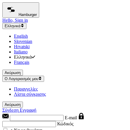
Hamburger
Hello, Sign in
Ελληνικά
English
Slovenian
Hrvatski
Italiano
Ελληνικά
Français
Ακύρωση
Ο Λογαριασμός μου
Παραγγελίες
Λίστα σύγκρισης
Ακύρωση
Σύνδεση
Εγγραφή
E-mail
Κώδικός