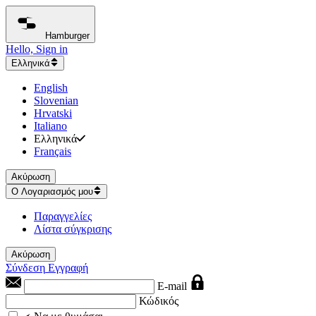
Hamburger
Hello, Sign in
Ελληνικά
English
Slovenian
Hrvatski
Italiano
Ελληνικά
Français
Ακύρωση
Ο Λογαριασμός μου
Παραγγελίες
Λίστα σύγκρισης
Ακύρωση
Σύνδεση
Εγγραφή
E-mail
Κώδικός