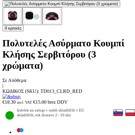
0 κριτικές
Πολυτελές Ασύρματο Κουμπί
Κλήσης Σερβιτόρου (3
χρώματα)
Σε Απόθεμα
|
ΚΩΔΙΚΟΣ (SKU):
TD013_CLRD_RED
€
18.30
€
15.00
brez DDV
incl. VAT
Izdelek na zalogi v naših skladiščih v EU
skladiščih, rok dostave 2 - 10 dni.