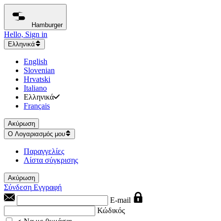
Hamburger
Hello, Sign in
Ελληνικά
English
Slovenian
Hrvatski
Italiano
Ελληνικά
Français
Ακύρωση
Ο Λογαριασμός μου
Παραγγελίες
Λίστα σύγκρισης
Ακύρωση
Σύνδεση
Εγγραφή
E-mail
Κώδικός