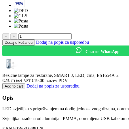
−
+
Dodaj na popis za usporedbu
Dodaj u košaricu
Chat on WhatsApp
Bezicne lampe za restorane, SMART-J, LED, crna, ES1654A-2
€
23.75
€
19.00
izuzev PDV
incl. VAT
Dodaj na popis za usporedbu
Add to cart
Opis
LED svjetiljka s prigušivanjem na dodir, jednostavnog dizajna, opremlje
Svjetiljka izrađena od aluminija i PMMA, opremljena USB kabelom z
EAN 8059602888129