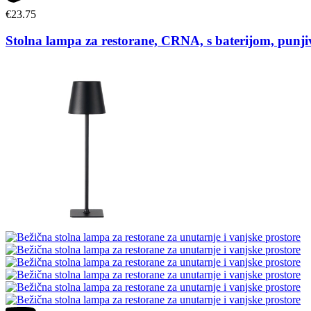
€
23.75
Stolna lampa za restorane, CRNA, s baterijom, punj