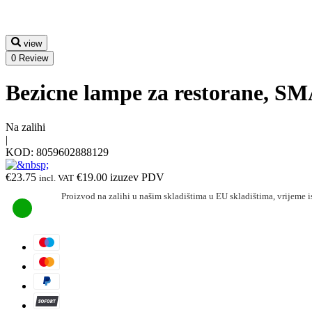
view
0 Review
Bezicne lampe za restorane, S
Na zalihi
|
KOD:
8059602888129
€
23.75
€
19.00
izuzev PDV
incl. VAT
Proizvod na zalihi u našim skladištima u EU skladištima, vrijeme i