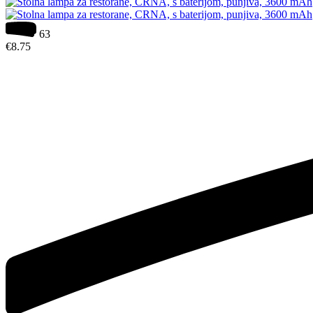
63
€
8.75