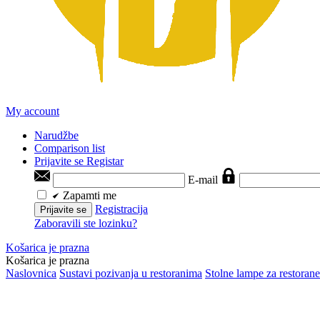
My account
Narudžbe
Comparison list
Prijavite se
Registar
E-mail
Zapamti me
Registracija
Prijavite se
Zaboravili ste lozinku?
Košarica je prazna
Košarica je prazna
Naslovnica
Sustavi pozivanja u restoranima
Stolne lampe za restorane