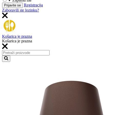
Zapamti me
Registracija
Prijavite se
Zaboravili ste lozinku?
Košarica je prazna
Košarica je prazna