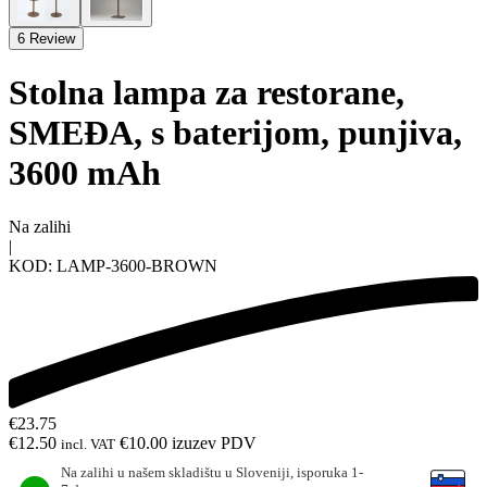
6 Review
Stolna lampa za restorane,
SMEĐA, s baterijom, punjiva,
3600 mAh
Na zalihi
|
KOD:
LAMP-3600-BROWN
€
23.75
€
12.50
€
10.00
izuzev PDV
incl. VAT
Na zalihi u našem skladištu u Sloveniji, isporuka 1-