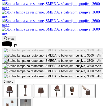
view
47
3 more