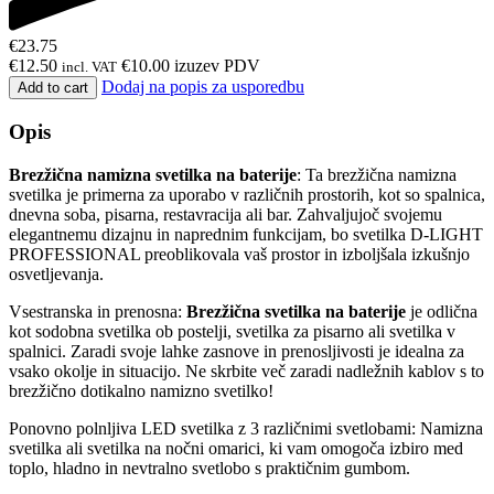
€
23.75
€
12.50
€
10.00
izuzev PDV
incl. VAT
Dodaj na popis za usporedbu
Add to cart
Opis
Brezžična namizna svetilka na baterije
: Ta brezžična namizna
svetilka je primerna za uporabo v različnih prostorih, kot so spalnica,
dnevna soba, pisarna, restavracija ali bar. Zahvaljujoč svojemu
elegantnemu dizajnu in naprednim funkcijam, bo svetilka D-LIGHT
PROFESSIONAL preoblikovala vaš prostor in izboljšala izkušnjo
osvetljevanja.
Vsestranska in prenosna:
Brezžična svetilka na baterije
je odlična
kot sodobna svetilka ob postelji, svetilka za pisarno ali svetilka v
spalnici. Zaradi svoje lahke zasnove in prenosljivosti je idealna za
vsako okolje in situacijo. Ne skrbite več zaradi nadležnih kablov s to
brezžično dotikalno namizno svetilko!
Ponovno polnljiva LED svetilka z 3 različnimi svetlobami: Namizna
svetilka ali svetilka na nočni omarici, ki vam omogoča izbiro med
toplo, hladno in nevtralno svetlobo s praktičnim gumbom.