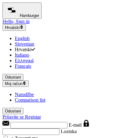
Hamburger
Hello, Sign in
Hrvatski
English
Slovenian
Hrvatski
Italiano
Ελληνικά
Français
Odustani
Moj račun
Narudžbe
Comparison list
Odustani
Prijavite se
Registar
E-mail
Lozinka