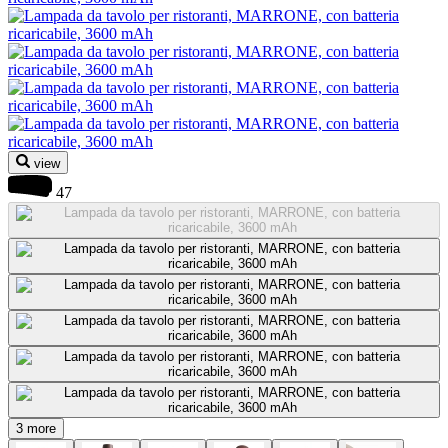
view
47
3 more