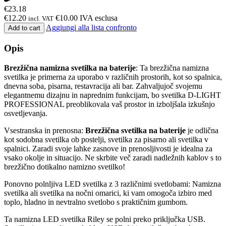
€
23.18
€
12.20
€
10.00
IVA esclusa
incl. VAT
Aggiungi alla lista confronto
Add to cart
Opis
Brezžična namizna svetilka na baterije
: Ta brezžična namizna
svetilka je primerna za uporabo v različnih prostorih, kot so spalnica,
dnevna soba, pisarna, restavracija ali bar. Zahvaljujoč svojemu
elegantnemu dizajnu in naprednim funkcijam, bo svetilka D-LIGHT
PROFESSIONAL preoblikovala vaš prostor in izboljšala izkušnjo
osvetljevanja.
Vsestranska in prenosna:
Brezžična svetilka na baterije
je odlična
kot sodobna svetilka ob postelji, svetilka za pisarno ali svetilka v
spalnici. Zaradi svoje lahke zasnove in prenosljivosti je idealna za
vsako okolje in situacijo. Ne skrbite več zaradi nadležnih kablov s to
brezžično dotikalno namizno svetilko!
Ponovno polnljiva LED svetilka z 3 različnimi svetlobami: Namizna
svetilka ali svetilka na nočni omarici, ki vam omogoča izbiro med
toplo, hladno in nevtralno svetlobo s praktičnim gumbom.
Ta namizna LED svetilka Riley se polni preko priključka USB.