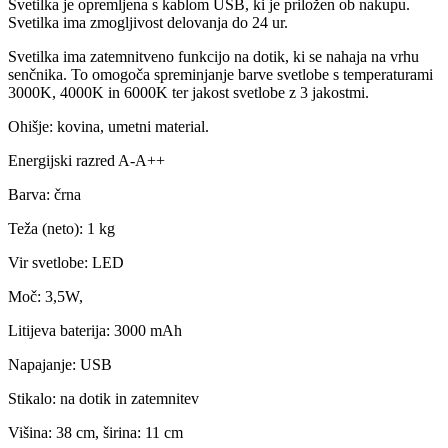
Svetilka je opremljena s kablom USB, ki je priložen ob nakupu.
Svetilka ima zmogljivost delovanja do 24 ur.
Svetilka ima zatemnitveno funkcijo na dotik, ki se nahaja na vrhu
senčnika. To omogoča spreminjanje barve svetlobe s temperaturami
3000K, 4000K in 6000K ter jakost svetlobe z 3 jakostmi.
Ohišje: kovina, umetni material.
Energijski razred A-A++
Barva: črna
Teža (neto): 1 kg
Vir svetlobe: LED
Moč: 3,5W,
Litijeva baterija: 3000 mAh
Napajanje: USB
Stikalo: na dotik in zatemnitev
Višina: 38 cm, širina: 11 cm