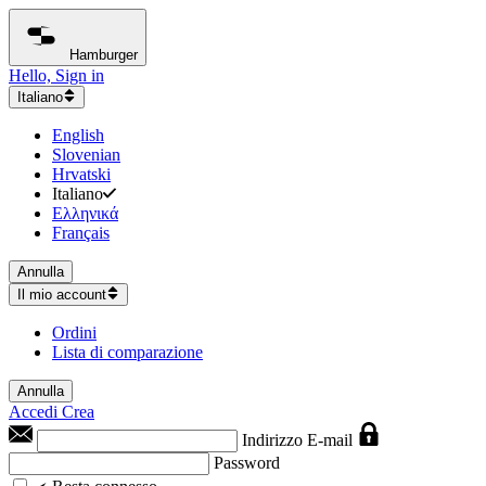
Hamburger
Hello, Sign in
Italiano
English
Slovenian
Hrvatski
Italiano
Ελληνικά
Français
Annulla
Il mio account
Ordini
Lista di comparazione
Annulla
Accedi
Crea
Indirizzo E-mail
Password