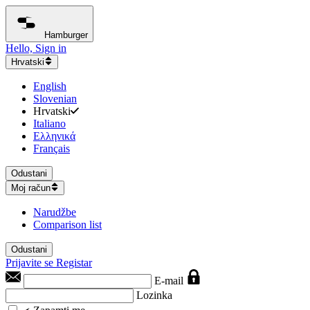
Hamburger
Hello, Sign in
Hrvatski
English
Slovenian
Hrvatski
Italiano
Ελληνικά
Français
Odustani
Moj račun
Narudžbe
Comparison list
Odustani
Prijavite se
Registar
E-mail
Lozinka