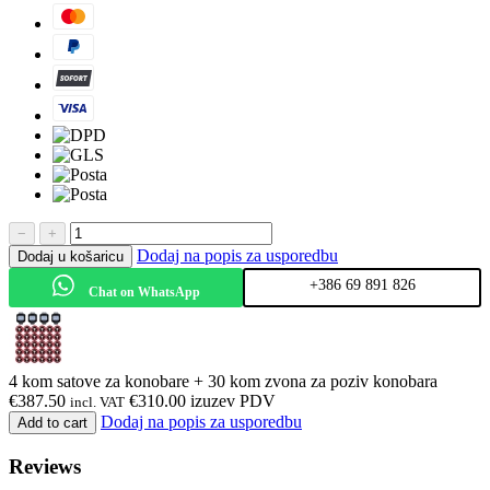
−
+
Dodaj na popis za usporedbu
Dodaj u košaricu
+386 69 891 826
Chat on WhatsApp
4 kom satove za konobare + 30 kom zvona za poziv konobara
€
387.50
€
310.00
izuzev PDV
incl. VAT
Dodaj na popis za usporedbu
Add to cart
Reviews