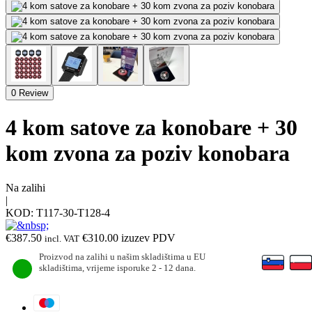
0 Review
4 kom satove za konobare + 30
kom zvona za poziv konobara
Na zalihi
|
KOD:
T117-30-T128-4
€
387.50
€
310.00
izuzev PDV
incl. VAT
Proizvod na zalihi u našim skladištima u EU
skladištima, vrijeme isporuke 2 - 12 dana.