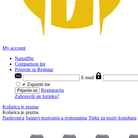
My account
Narudžbe
Comparison list
Prijavite se
Registar
E-mail
Zapamti me
Registracija
Prijavite se
Zaboravili ste lozinku?
Košarica je prazna
Košarica je prazna
Naslovnica
Sustavi pozivanja u restoranima
Tipke za poziv konobara