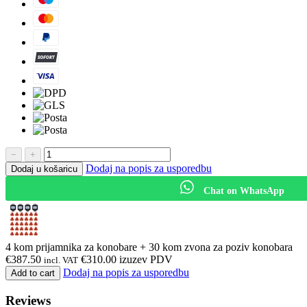
−
+
Dodaj na popis za usporedbu
Dodaj u košaricu
Chat on WhatsApp
4 kom prijamnika za konobare + 30 kom zvona za poziv konobara
€
387.50
€
310.00
izuzev PDV
incl. VAT
Dodaj na popis za usporedbu
Add to cart
Reviews