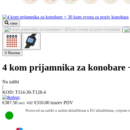
view
0 Review
4 kom prijamnika za konobare 
Na zalihi
|
KOD:
T114-30-T128-4
€
387.50
€
310.00
izuzev PDV
incl. VAT
Proizvod na zalihi u našim skladištima u EU skladištima, vrijeme i