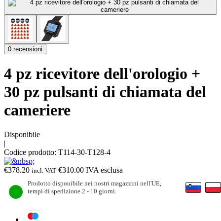
0 recensioni
4 pz ricevitore dell'orologio +
30 pz pulsanti di chiamata del
cameriere
Disponibile
|
Codice prodotto:
T114-30-T128-4
€
378.20
€
310.00
IVA esclusa
incl. VAT
Prodotto disponibile nei nostri magazzini nell'UE,
tempi di spedizione 2 - 10 giorni.