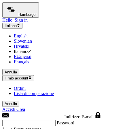
Hamburger
Hello, Sign in
Italiano
English
Slovenian
Hrvatski
Italiano
Ελληνικά
Français
Annulla
Il mio account
Ordini
Lista di comparazione
Annulla
Accedi
Crea
Indirizzo E-mail
Password