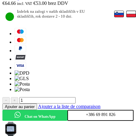
€
64.66
€
53.00
brez DDV
incl. VAT
Izdelek na zalogi v naših skladiščih v EU
skladiščih, rok dostave 2 - 10 dni.
−
+
Ajouter a la liste de comparaison
Ajouter au panier
+386 69 891 826
Chat on WhatsApp