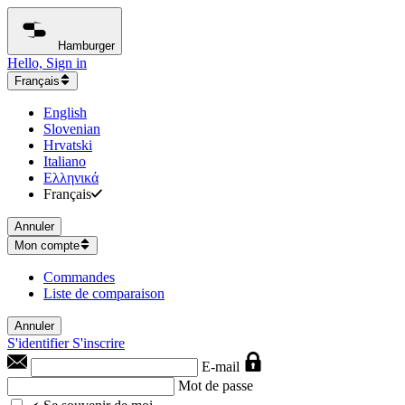
Hamburger
Hello, Sign in
Français
English
Slovenian
Hrvatski
Italiano
Ελληνικά
Français
Annuler
Mon compte
Commandes
Liste de comparaison
Annuler
S'identifier
S'inscrire
E-mail
Mot de passe