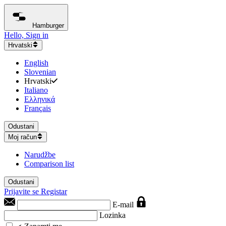
Hamburger
Hello, Sign in
Hrvatski
English
Slovenian
Hrvatski
Italiano
Ελληνικά
Français
Odustani
Moj račun
Narudžbe
Comparison list
Odustani
Prijavite se
Registar
E-mail
Lozinka