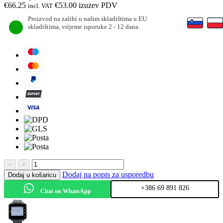
€
66.25
€
53.00
izuzev PDV
incl. VAT
Proizvod na zalihi u našim skladištima u EU
skladištima, vrijeme isporuke 2 - 12 dana.
−
+
Dodaj na popis za usporedbu
Dodaj u košaricu
+386 69 891 826
Chat on WhatsApp