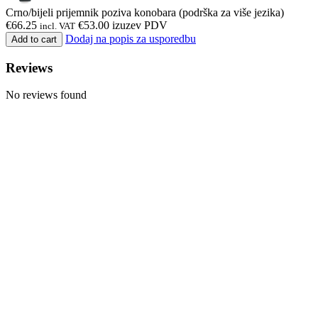
Crno/bijeli prijemnik poziva konobara (podrška za više jezika)
€
66.25
€
53.00
izuzev PDV
incl. VAT
Dodaj na popis za usporedbu
Add to cart
Reviews
No reviews found