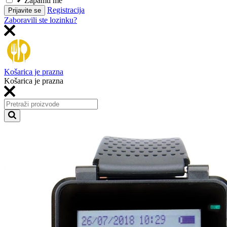
Zapamti me
Registracija
Prijavite se
Zaboravili ste lozinku?
Košarica je prazna
Košarica je prazna