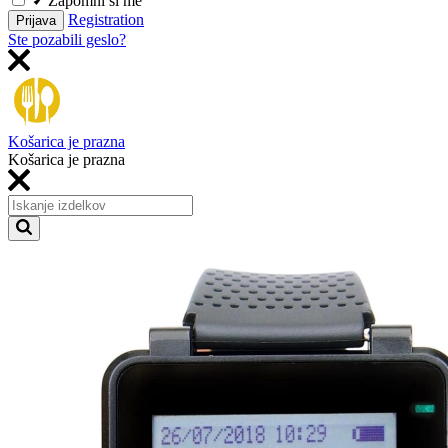
Zapomni si me
Registration
Prijava
Ste pozabili geslo?
Košarica je prazna
Košarica je prazna