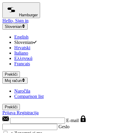
Hamburger
Hello, Sign in
Slovenian
English
Slovenian
Hrvatski
Italiano
Ελληνικά
Français
Prekliči
Moj račun
Naročila
Comparison list
Prekliči
Prijava
Registracija
E-mail
Geslo