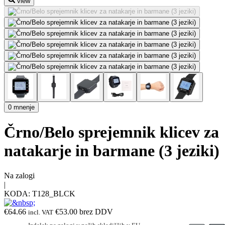
view
0 mnenje
Črno/Belo sprejemnik klicev za
natakarje in barmane (3 jeziki)
Na zalogi
|
KODA:
T128_BLCK
€
64.66
€
53.00
brez DDV
incl. VAT