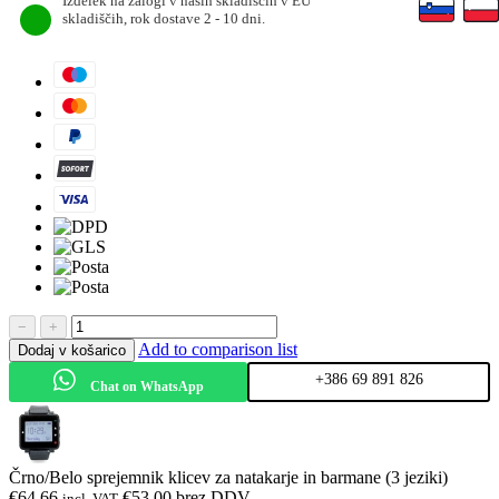
Izdelek na zalogi v naših skladiščih v EU
skladiščih, rok dostave 2 - 10 dni.
−
+
Add to comparison list
Dodaj v košarico
+386 69 891 826
Chat on WhatsApp
Črno/Belo sprejemnik klicev za natakarje in barmane (3 jeziki)
€
64.66
€
53.00
brez DDV
incl. VAT