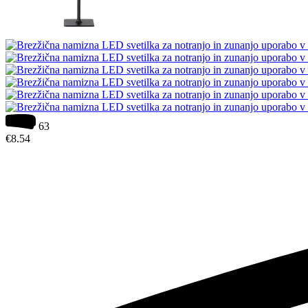
63
€
8.54