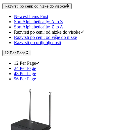
Razvrsti po ceni: od nizke do visoke
Newest Items First
Sort Alphabetically: A to Z
Sort Alphabetically: Z to A
Razvrsti po ceni: od nizke do visoke
Razvrsti po ceni: od višje do nizke
Razvrsti po priljubljenosti
12 Per Page
12 Per Page
24 Per Page
48 Per Page
96 Per Page