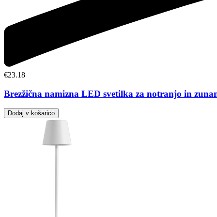
€
23.18
Brezžična namizna LED svetilka za notranjo in zunan
Dodaj v košarico