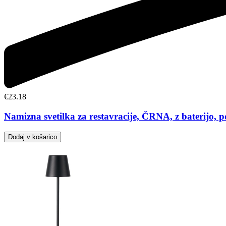
€
23.18
Namizna svetilka za restavracije, ČRNA, z baterijo, 
Dodaj v košarico