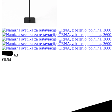
63
€
8.54