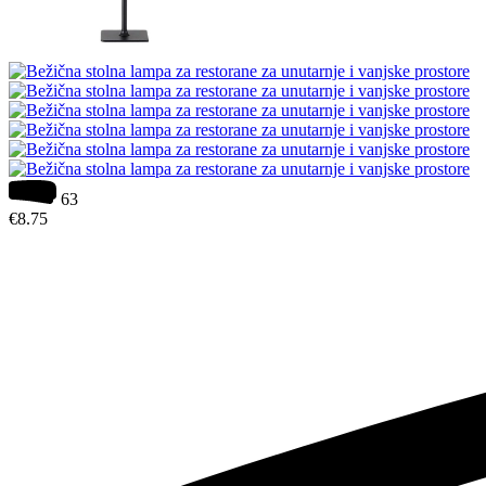
63
€
8.75