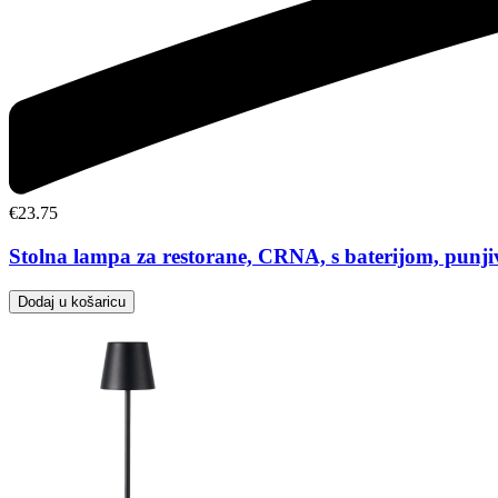
€
23.75
Stolna lampa za restorane, CRNA, s baterijom, punj
Dodaj u košaricu