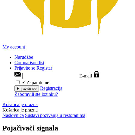
My account
Narudžbe
Comparison list
Prijavite se
Registar
E-mail
Zapamti me
Registracija
Prijavite se
Zaboravili ste lozinku?
Košarica je prazna
Košarica je prazna
Naslovnica
Sustavi pozivanja u restoranima
Pojačivači signala