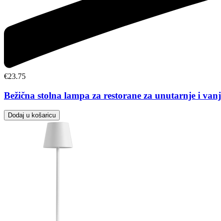
€
23.75
Bežična stolna lampa za restorane za unutarnje i vanj
Dodaj u košaricu