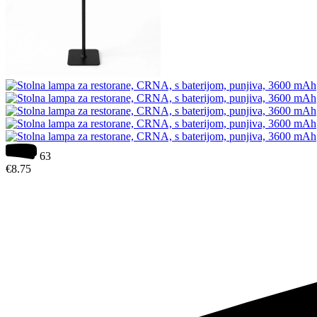
63
€
8.75